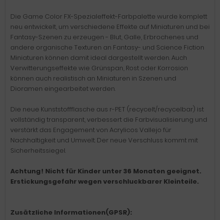
Die Game Color FX-Spezialeffekt-Farbpalette wurde komplett
neu entwickelt, um verschiedene Effekte auf Miniaturen und bei
Fantasy-Szenen zu erzeugen - Blut, Galle, Erbrochenes und
andere organische Texturen an Fantasy- und Science Fiction
Miniaturen können damit ideal dargestellt werden. Auch
Verwitterungseffekte wie Grünspan, Rost oder Korrosion
können auch realistisch an Miniaturen in Szenen und
Dioramen eingearbeitet werden.
Die neue Kunststoffflasche aus r-PET (recycelt/recycelbar) ist
vollständig transparent, verbessert die Farbvisualisierung und
verstärkt das Engagement von Acrylicos Vallejo für
Nachhaltigkeit und Umwelt. Der neue Verschluss kommt mit
Sicherheitssiegel.
Achtung! Nicht für Kinder unter 36 Monaten geeignet.
Erstickungsgefahr wegen verschluckbarer Kleinteile.
Zusätzliche Informationen(GPSR):