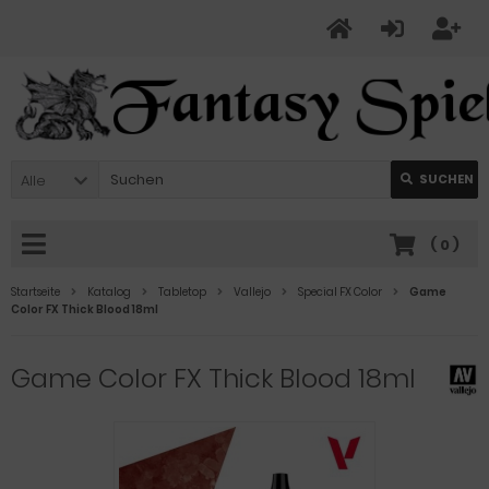
Alle
SUCHEN
(
0
)
Startseite
Katalog
Tabletop
Vallejo
Special FX Color
Game
Color FX Thick Blood 18ml
Game Color FX Thick Blood 18ml