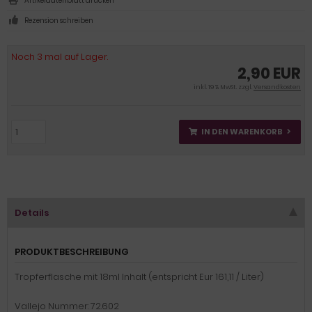
Artikeldatenblatt drucken
Rezension schreiben
Noch 3 mal auf Lager.
2,90 EUR
inkl. 19 % MwSt. zzgl.
Versandkosten
IN DEN WARENKORB
Details
PRODUKTBESCHREIBUNG
Tropferflasche mit 18ml Inhalt (entspricht Eur 161,11 / Liter)
Vallejo Nummer: 72.602