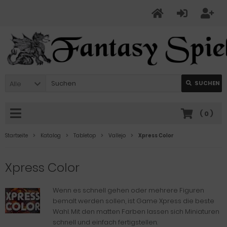
Alle
SUCHEN
(
0
)
Startseite
Katalog
Tabletop
Vallejo
Xpress Color
Xpress Color
Wenn es schnell gehen oder mehrere Figuren
bemalt werden sollen, ist Game Xpress die beste
Wahl. Mit den matten Farben lassen sich Miniaturen
schnell und einfach fertigstellen.