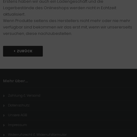
Erstens haben wir auch ein Ladengeschäft und die
Lagerbestände des Onlineshops werden nicht in Echtzeit
aktualisiert .
Wenn Produkte seitens des Herstellers nicht mehr oder nie mehr
verfügbar sind bekommen wir das erst mit, wenn wir unsererseits
versuchen, diese nachzubestellen.
ZURÜCK
Mehr über...
Zahlung & Versand
Datenschutz
Unsere AGB
Impressum
Widerrufsrecht & Widerrufsformular