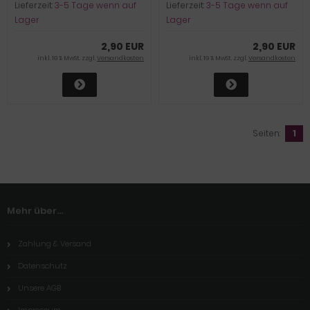
Lieferzeit:
3-5 Tage wenn auf
Lieferzeit:
3-5 Tage wenn auf
Lager
Lager
2,90 EUR
2,90 EUR
inkl. 19 % MwSt. zzgl.
Versandkosten
inkl. 19 % MwSt. zzgl.
Versandkosten
Seiten:
1
Mehr über...
Zahlung & Versand
Datenschutz
Unsere AGB
Impressum