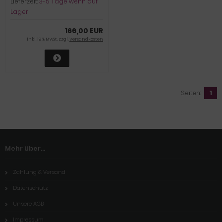
Lieferzeit:
3-5 Tage wenn auf
Lager
166,00 EUR
inkl. 19 % MwSt. zzgl.
Versandkosten
Seiten:
1
Mehr über...
Zahlung & Versand
Datenschutz
Unsere AGB
Impressum