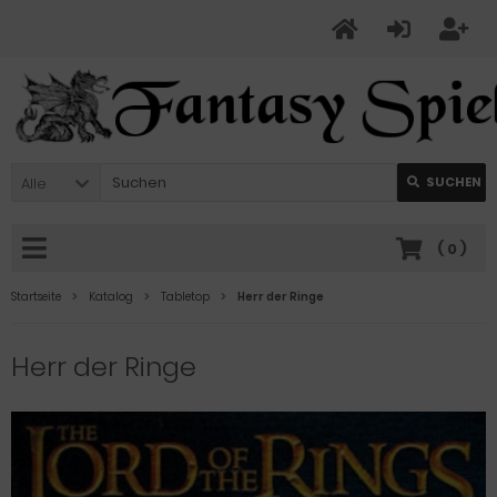
Alle
SUCHEN
(
0
)
Startseite
Katalog
Tabletop
Herr der Ringe
Herr der Ringe