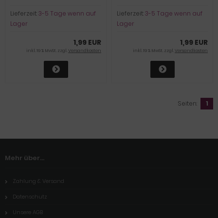
Lieferzeit:
3-5 Tage wenn auf
Lieferzeit:
3-5 Tage wenn auf
Lager
Lager
1,99 EUR
1,99 EUR
inkl. 19 % MwSt. zzgl.
Versandkosten
inkl. 19 % MwSt. zzgl.
Versandkosten
Seiten:
1
Mehr über...
Zahlung & Versand
Datenschutz
Unsere AGB