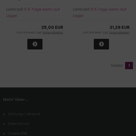
Lieferzeit:
3-5 Tage wenn auf
Lieferzeit:
3-5 Tage wenn auf
Lager
Lager
25,00 EUR
31,29 EUR
inkl. 19 % MwSt. zzgl.
Versandkosten
inkl. 19 % MwSt. zzgl.
Versandkosten
Seiten:
1
Mehr über...
Zahlung & Versand
Datenschutz
Unsere AGB