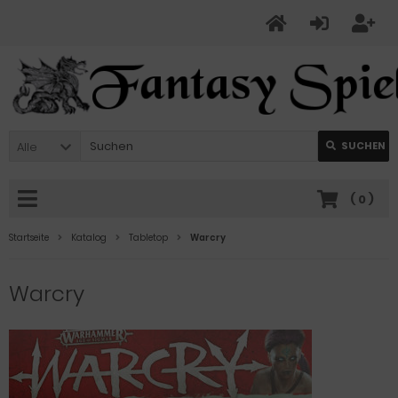
Alle
SUCHEN
(
0
)
Startseite
Katalog
Tabletop
Warcry
Warcry