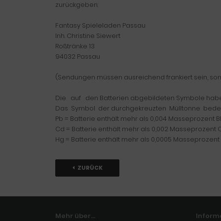
zurückgeben:
Fantasy Spieleladen Passau
Inh. Christine Siewert
Roßtränke 13
94032 Passau
(Sendungen müssen ausreichend frankiert sein, s
Die auf den Batterien abgebildeten Symbole hab
Das Symbol der durchgekreuzten Mülltonne bedeut
Pb = Batterie enthält mehr als 0,004 Masseprozent B
Cd = Batterie enthält mehr als 0,002 Masseprozen
Hg = Batterie enthält mehr als 0,0005 Masseprozent 
ZURÜCK
Mehr über...
Inform