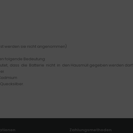
onst werden sie nicht angenommen)
en folgende Bedeutung:
et, dass die Batterie nicht in den Hausmüll gegeben werden darf.
lei
t Cadmium
Quecksilber.
ationen
Zahlungsmethoden