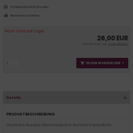
Artikeldatenblatt drucken
Rezension schreiben
Noch 1 mal auf Lager.
26,00 EUR
inkl. 19 % MwSt. zzgl.
Versandkosten
IN DEN WARENKORB
Details
PRODUKTBESCHREIBUNG
Deutsche Ausabe. Missionsdeck In Nomine Imperatoris