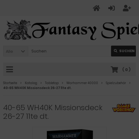
Alle
SUCHEN
(
0
)
Startseite
Katalog
Tabletop
Warhammer 40000
Spielzubehör
40-65 WH40K Missionsdeck 26-27 11te dt.
40-65 WH40K Missionsdeck
26-27 11te dt.