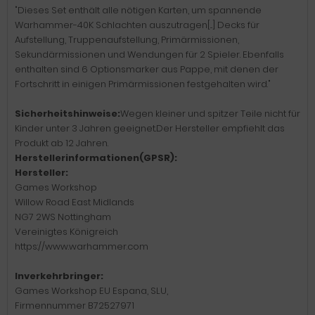
"Dieses Set enthält alle nötigen Karten, um spannende
Warhammer-40K Schlachten auszutragen[...] Decks für
Aufstellung, Truppenaufstellung, Primärmissionen,
Sekundärmissionen und Wendungen für 2 Spieler. Ebenfalls
enthalten sind 6 Optionsmarker aus Pappe, mit denen der
Fortschritt in einigen Primärmissionen festgehalten wird."
Sicherheitshinweise:
Wegen kleiner und spitzer Teile nicht für
Kinder unter 3 Jahren geeignet.Der Hersteller empfiehlt das
Produkt ab 12 Jahren.
Herstellerinformationen(GPSR):
Hersteller:
Games Workshop
Willow Road East Midlands
NG7 2WS Nottingham
Vereinigtes Königreich
https://www.warhammer.com
Inverkehrbringer:
Games Workshop EU Espana, SLU,
Firmennummer B72527971