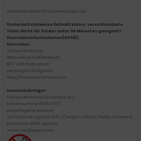
Unbemalt und nicht zusammengebaut.
Sicherheitshinweise:Enthält kleine, verschluckbare
Teile! Nicht für Kinder unter 36 Monaten geeignet!
Herstellerinformationen(GPSR):
Hersteller:
Games Workshop
Willow Road East Midlands
NG7 2WS Nottingham
Vereinigtes Königreich
https://www.warhammer.com
Inverkehrbringer:
Games Workshop EU Espana, SLU,
Firmennummer B72527971
eingetragene Adresse:
c/d Oleart Abogados S.L.P., C/ Aragón, 208.210, Planta 4 Puerta 6,
Barcelona, 08011, Spanien.
mailorder@gwplc.com