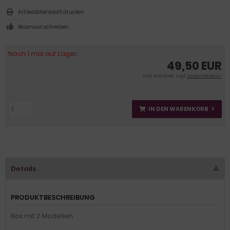
Artikeldatenblatt drucken
Rezension schreiben
Noch 1 mal auf Lager.
49,50 EUR
inkl. 19 % MwSt. zzgl.
Versandkosten
IN DEN WARENKORB
Details
PRODUKTBESCHREIBUNG
Box mit 2 Modellen.