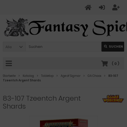
Alle
SUCHEN
(
0
)
Startseite
Katalog
Tabletop
Age of Sigmar
GA Chaos
83-107
Tzeentch Argent Shards
83-107 Tzeentch Argent
Shards