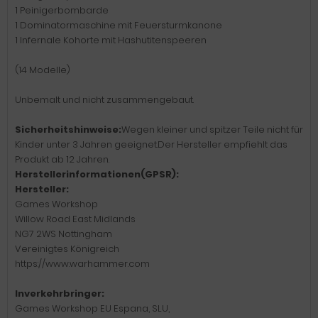
1 Peinigerbombarde
1 Dominatormaschine mit Feuersturmkanone
1 Infernale Kohorte mit Hashutitenspeeren
(14 Modelle)
Unbemalt und nicht zusammengebaut.
Sicherheitshinweise:
Wegen kleiner und spitzer Teile nicht für
Kinder unter 3 Jahren geeignet.Der Hersteller empfiehlt das
Produkt ab 12 Jahren.
Herstellerinformationen(GPSR):
Hersteller:
Games Workshop
Willow Road East Midlands
NG7 2WS Nottingham
Vereinigtes Königreich
https://www.warhammer.com
Inverkehrbringer:
Games Workshop EU Espana, SLU,