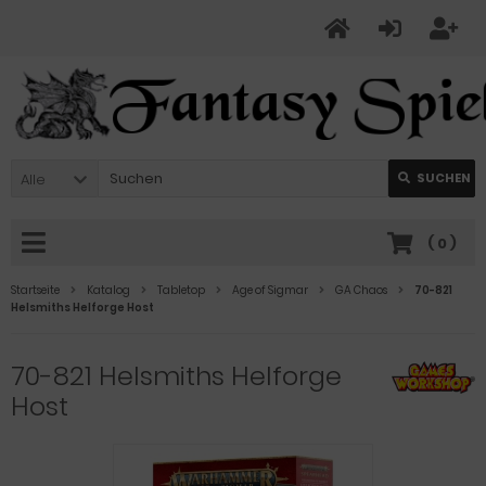
Alle
SUCHEN
(
0
)
Startseite
Katalog
Tabletop
Age of Sigmar
GA Chaos
70-821
Helsmiths Helforge Host
70-821 Helsmiths Helforge
Host