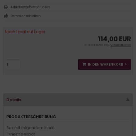
Artikeldatenblatt drucken
Rezension schreiben
Noch 1 mal auf Lager.
114,00 EUR
inkl. 19 % MwSt. zzgl.
Versandkosten
IN DEN WARENKORB
Details
PRODUKTBESCHREIBUNG
Box mit folgendem Inhalt:
1 Kriegsdespot