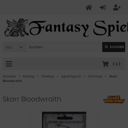
Alle
SUCHEN
(
0
)
Startseite
Katalog
Tabletop
Age of Sigmar
GA Chaos
Skarr
Bloodwraith
Skarr Bloodwraith