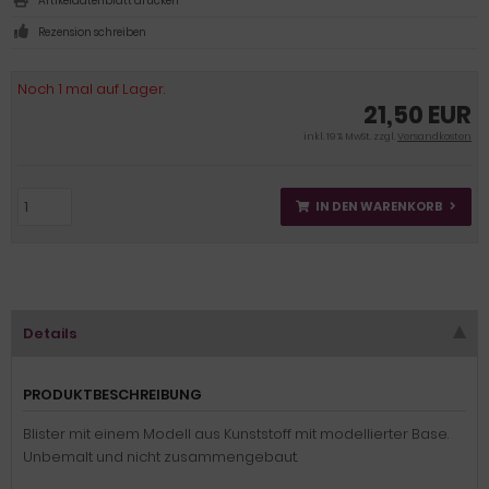
Artikeldatenblatt drucken
Rezension schreiben
Noch 1 mal auf Lager.
21,50 EUR
inkl. 19 % MwSt. zzgl.
Versandkosten
IN DEN WARENKORB
Details
PRODUKTBESCHREIBUNG
Blister mit einem Modell aus Kunststoff mit modellierter Base.
Unbemalt und nicht zusammengebaut.