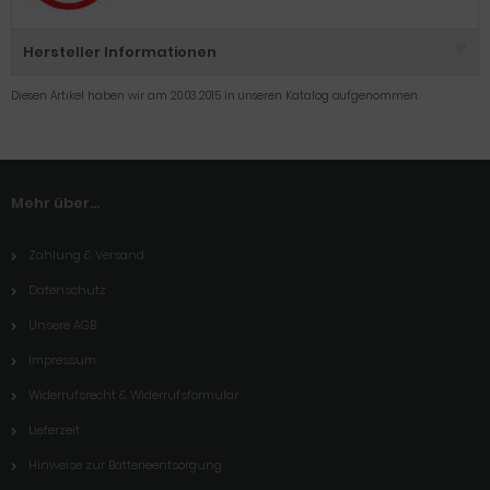
Hersteller Informationen
Diesen Artikel haben wir am 20.03.2015 in unseren Katalog aufgenommen.
Mehr über...
Zahlung & Versand
Datenschutz
Unsere AGB
Impressum
Widerrufsrecht & Widerrufsformular
Lieferzeit
Hinweise zur Batterieentsorgung