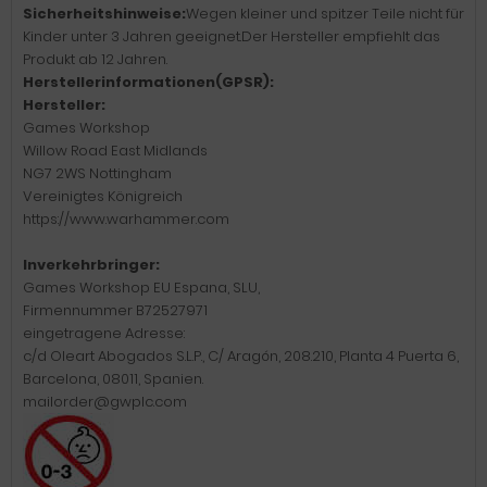
Sicherheitshinweise:
Wegen kleiner und spitzer Teile nicht für
Kinder unter 3 Jahren geeignet.Der Hersteller empfiehlt das
Produkt ab 12 Jahren.
Herstellerinformationen(GPSR):
Hersteller:
Games Workshop
Willow Road East Midlands
NG7 2WS Nottingham
Vereinigtes Königreich
https://www.warhammer.com
Inverkehrbringer:
Games Workshop EU Espana, SLU,
Firmennummer B72527971
eingetragene Adresse:
c/d Oleart Abogados S.L.P., C/ Aragón, 208.210, Planta 4 Puerta 6,
Barcelona, 08011, Spanien.
mailorder@gwplc.com