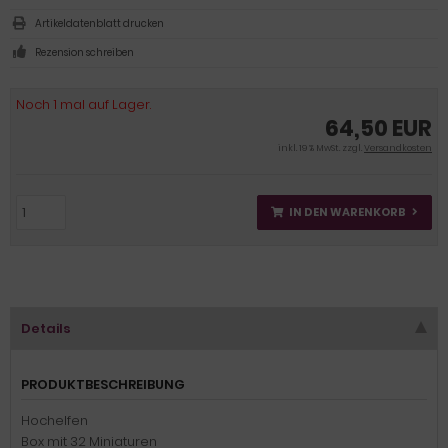
Artikeldatenblatt drucken
Rezension schreiben
Noch 1 mal auf Lager.
64,50 EUR
inkl. 19 % MwSt. zzgl.
Versandkosten
IN DEN WARENKORB
Details
PRODUKTBESCHREIBUNG
Hochelfen
Box mit 32 Miniaturen