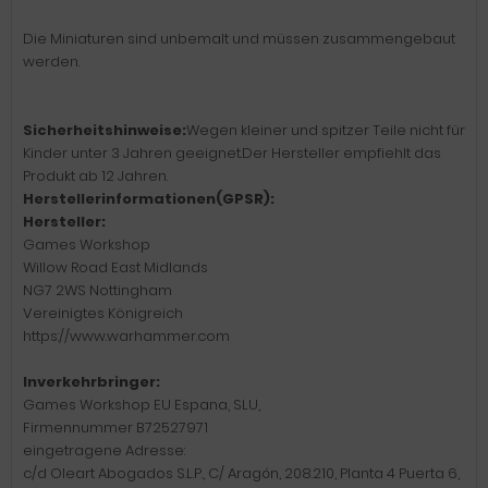
Die Miniaturen sind unbemalt und müssen zusammengebaut
werden.
Sicherheitshinweise:
Wegen kleiner und spitzer Teile nicht für
Kinder unter 3 Jahren geeignet.Der Hersteller empfiehlt das
Produkt ab 12 Jahren.
Herstellerinformationen(GPSR):
Hersteller:
Games Workshop
Willow Road East Midlands
NG7 2WS Nottingham
Vereinigtes Königreich
https://www.warhammer.com
Inverkehrbringer:
Games Workshop EU Espana, SLU,
Firmennummer B72527971
eingetragene Adresse:
c/d Oleart Abogados S.L.P., C/ Aragón, 208.210, Planta 4 Puerta 6,