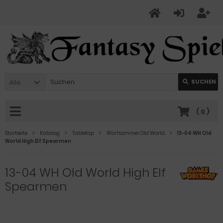
Alle
SUCHEN
(
0
)
Startseite
Katalog
Tabletop
Warhammer Old World
13-04 WH Old
World High Elf Spearmen
13-04 WH Old World High Elf
Spearmen