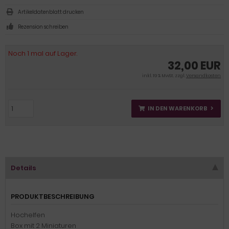
Artikeldatenblatt drucken
Rezension schreiben
Noch 1 mal auf Lager.
32,00 EUR
inkl. 19 % MwSt. zzgl.
Versandkosten
IN DEN WARENKORB
Details
PRODUKTBESCHREIBUNG
Hochelfen
Box mit 2 Miniaturen