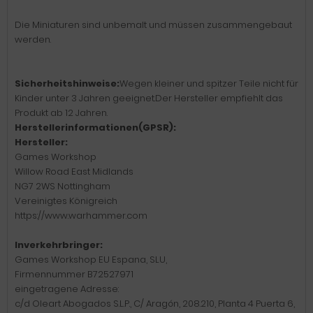
Die Miniaturen sind unbemalt und müssen zusammengebaut
werden.
Sicherheitshinweise:
Wegen kleiner und spitzer Teile nicht für
Kinder unter 3 Jahren geeignet.Der Hersteller empfiehlt das
Produkt ab 12 Jahren.
Herstellerinformationen(GPSR):
Hersteller:
Games Workshop
Willow Road East Midlands
NG7 2WS Nottingham
Vereinigtes Königreich
https://www.warhammer.com
Inverkehrbringer:
Games Workshop EU Espana, SLU,
Firmennummer B72527971
eingetragene Adresse:
c/d Oleart Abogados S.L.P., C/ Aragón, 208.210, Planta 4 Puerta 6,