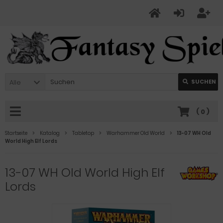
Alle
SUCHEN
(
0
)
Startseite
Katalog
Tabletop
Warhammer Old World
13-07 WH Old
World High Elf Lords
13-07 WH Old World High Elf
Lords