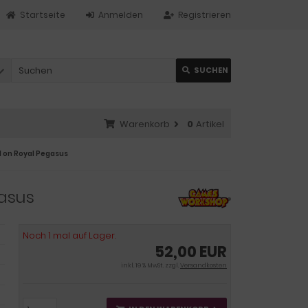
Startseite
Anmelden
Registrieren
SUCHEN
Warenkorb
0
Artikel
d on Royal Pegasus
gasus
Noch 1 mal auf Lager.
52,00 EUR
inkl. 19 % MwSt. zzgl.
Versandkosten