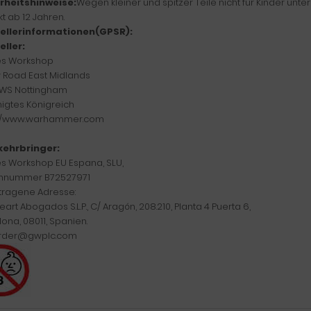
rheitshinweise:
Wegen kleiner und spitzer Teile nicht für Kinder unte
t ab 12 Jahren.
ellerinformationen(GPSR):
eller:
s Workshop
w Road East Midlands
WS Nottingham
nigtes Königreich
://www.warhammer.com
kehrbringer:
 Workshop EU Espana, SLU,
nnummer B72527971
tragene Adresse:
eart Abogados S.L.P., C/ Aragón, 208.210, Planta 4 Puerta 6,
ona, 08011, Spanien.
rder@gwplc.com