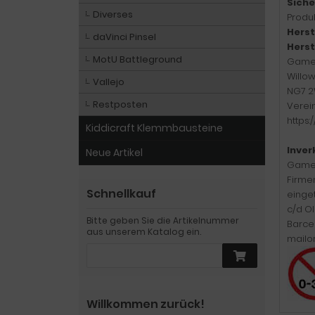
Siche
Diverses
Produk
Herst
daVinci Pinsel
Herst
MotU Battleground
Game
Willo
Vallejo
NG7 2
Restposten
Verei
https
Kiddicraft Klemmbausteine
Inver
Neue Artikel
Games
Firme
Schnellkauf
einge
c/d Ol
Bitte geben Sie die Artikelnummer
Barcel
aus unserem Katalog ein.
mailo
Willkommen zurück!