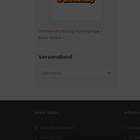
Games Workshop Homepage
»
Mehr Artikel
»
Versandland
Germany
Mehr über...
Inform
Zahlung & Versand
E-Ziga
Datenschutz
Kontak