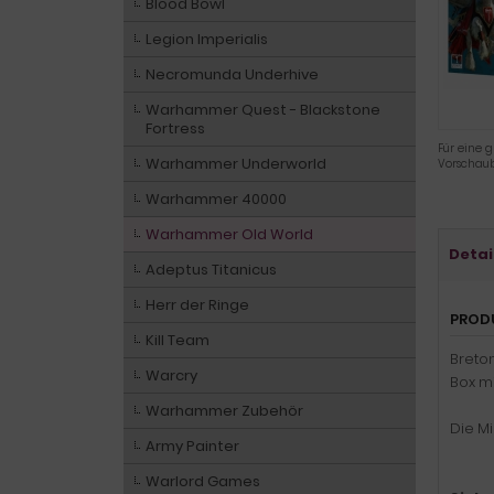
Blood Bowl
Legion Imperialis
Necromunda Underhive
Warhammer Quest - Blackstone
Fortress
Für eine g
Warhammer Underworld
Vorschaub
Warhammer 40000
Warhammer Old World
Detai
Adeptus Titanicus
Herr der Ringe
PROD
Kill Team
Breto
Warcry
Box mi
Warhammer Zubehör
Die M
Army Painter
Warlord Games