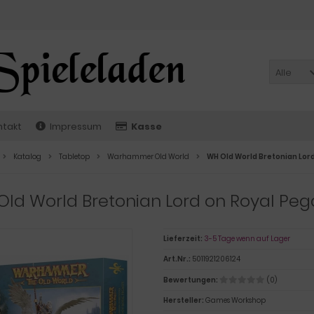
Alle
ntakt
Impressum
Kasse
Katalog
Tabletop
Warhammer Old World
WH Old World Bretonian Lor
ld World Bretonian Lord on Royal Pe
Lieferzeit:
3-5 Tage wenn auf Lager
Art.Nr.:
5011921206124
Bewertungen:
(0)
Hersteller:
Games Workshop