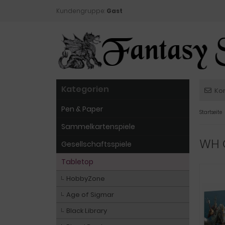
Kundengruppe:
Gast
Kategorien
Ko
Pen & Paper
Startseite
Sammelkartenspiele
WH O
Gesellschaftsspiele
Tabletop
HobbyZone
Age of Sigmar
Black Library