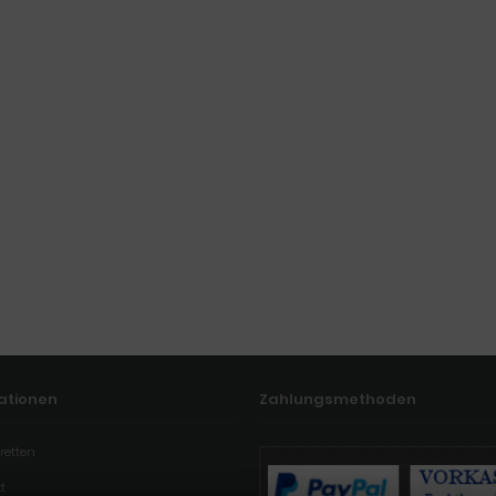
ationen
Zahlungsmethoden
retten
t