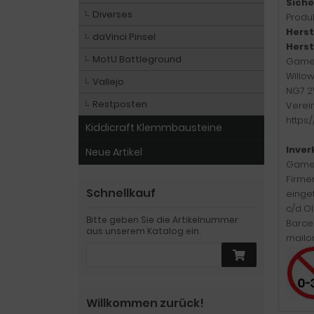
Siche
Diverses
Produk
Herst
daVinci Pinsel
Herst
MotU Battleground
Game
Willo
Vallejo
NG7 2
Restposten
Verei
https
Kiddicraft Klemmbausteine
Inver
Neue Artikel
Games
Firme
Schnellkauf
einge
c/d Ol
Bitte geben Sie die Artikelnummer
Barcel
aus unserem Katalog ein.
mailo
Willkommen zurück!