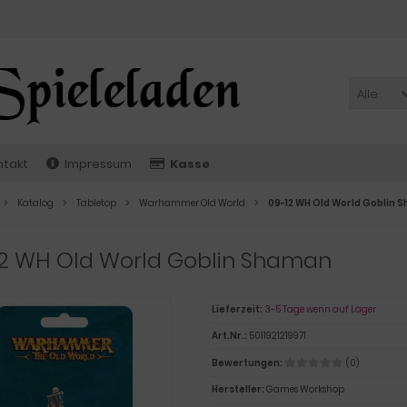
Alle
ntakt
Impressum
Kasse
Katalog
Tabletop
Warhammer Old World
09-12 WH Old World Goblin 
12 WH Old World Goblin Shaman
Lieferzeit:
3-5 Tage wenn auf Lager
Art.Nr.:
5011921219971
Bewertungen:
(0)
Hersteller:
Games Workshop