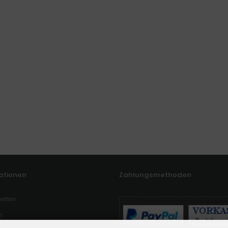
ationen
Zahlungsmethoden
retten
t