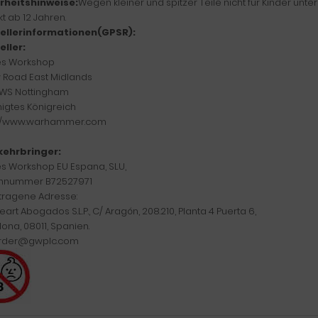
rheitshinweise:
Wegen kleiner und spitzer Teile nicht für Kinder unte
t ab 12 Jahren.
ellerinformationen(GPSR):
eller:
s Workshop
w Road East Midlands
WS Nottingham
nigtes Königreich
://www.warhammer.com
kehrbringer:
 Workshop EU Espana, SLU,
nnummer B72527971
tragene Adresse:
eart Abogados S.L.P., C/ Aragón, 208.210, Planta 4 Puerta 6,
ona, 08011, Spanien.
rder@gwplc.com