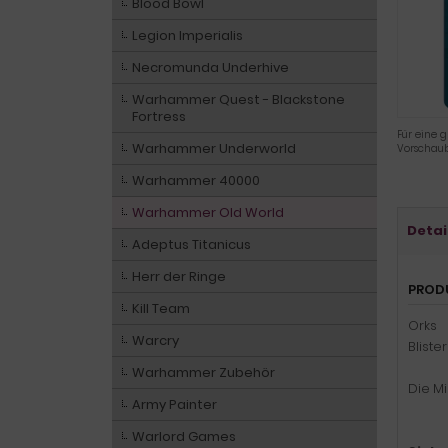
Blood Bowl
Legion Imperialis
Necromunda Underhive
Warhammer Quest - Blackstone
Fortress
Für eine g
Warhammer Underworld
Vorschaub
Warhammer 40000
Warhammer Old World
Detai
Adeptus Titanicus
Herr der Ringe
PROD
Kill Team
Orks
Warcry
Blister
Warhammer Zubehör
Die M
Army Painter
Warlord Games