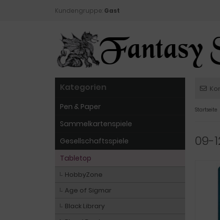
Kundengruppe:
Gast
Kategorien
Ko
Pen & Paper
Startseite
Sammelkartenspiele
09-
Gesellschaftsspiele
Tabletop
HobbyZone
Age of Sigmar
Black Library