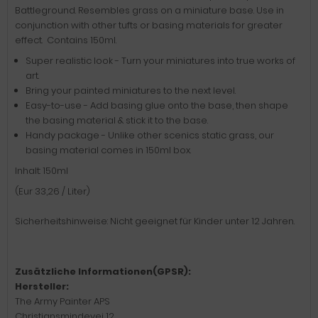
Battleground. Resembles grass on a miniature base. Use in
conjunction with other tufts or basing materials for greater
effect. Contains 150ml.
Super realistic look - Turn your miniatures into true works of
art.
Bring your painted miniatures to the next level.
Easy-to-use - Add basing glue onto the base, then shape
the basing material & stick it to the base.
Handy package - Unlike other scenics static grass, our
basing material comes in 150ml box.
Inhalt: 150ml
(Eur 33,26 / Liter)
Sicherheitshinweise: Nicht geeignet für Kinder unter 12 Jahren.
Zusätzliche Informationen(GPSR):
Hersteller:
The Army Painter APS
Christiansmindevej 12,