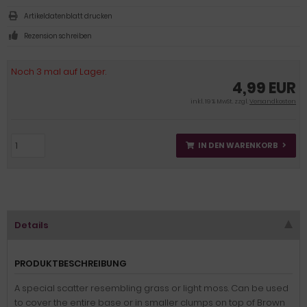
Artikeldatenblatt drucken
Rezension schreiben
Noch 3 mal auf Lager.
4,99 EUR
inkl. 19 % MwSt. zzgl.
Versandkosten
IN DEN WARENKORB
Details
PRODUKTBESCHREIBUNG
A special scatter resembling grass or light moss. Can be used
to cover the entire base or in smaller clumps on top of Brown