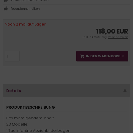
Artikeldatenblatt drucken
Rezension schreiben
Noch 2 mal auf Lager.
118,00 EUR
inkl. 19 % MwSt. zzgl.
Versandkosten
IN DEN WARENKORB
Details
PRODUKTBESCHREIBUNG
Box mit folgendem Inhalt:
23 Modelle:
1 Tau Infantrie Abziehbilderbogen