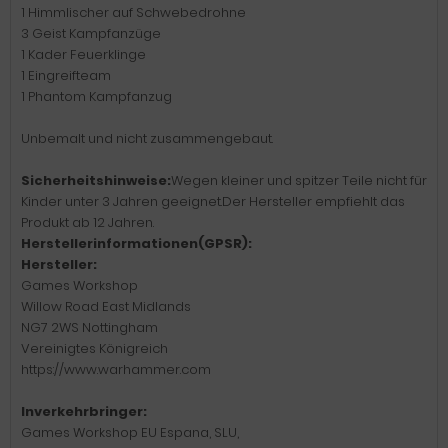
1 Himmlischer auf Schwebedrohne
3 Geist Kampfanzüge
1 Kader Feuerklinge
1 Eingreifteam
1 Phantom Kampfanzug
Unbemalt und nicht zusammengebaut.
Sicherheitshinweise:
Wegen kleiner und spitzer Teile nicht für
Kinder unter 3 Jahren geeignet.Der Hersteller empfiehlt das
Produkt ab 12 Jahren.
Herstellerinformationen(GPSR):
Hersteller:
Games Workshop
Willow Road East Midlands
NG7 2WS Nottingham
Vereinigtes Königreich
https://www.warhammer.com
Inverkehrbringer:
Games Workshop EU Espana, SLU,