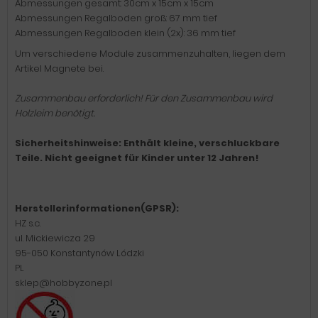
Abmessungen gesamt: 30cm x 15cm x 15cm
Abmessungen Regalboden groß: 67 mm tief
Abmessungen Regalboden klein (2x): 36 mm tief
Um verschiedene Module zusammenzuhalten, liegen dem
Artikel Magnete bei.
Zusammenbau erforderlich! Für den Zusammenbau wird
Holzleim benötigt.
Sicherheitshinweise: Enthält kleine, verschluckbare
Teile. Nicht geeignet für Kinder unter 12 Jahren!
Herstellerinformationen(GPSR):
HZ s.c.
ul. Mickiewicza 29
95-050 Konstantynów Lódzki
PL
sklep@hobbyzone.pl