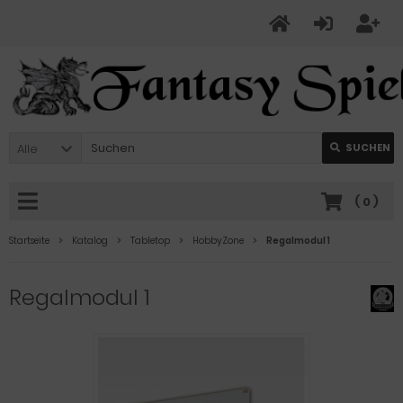
Alle
SUCHEN
(
0
)
Startseite
Katalog
Tabletop
HobbyZone
Regalmodul 1
Regalmodul 1