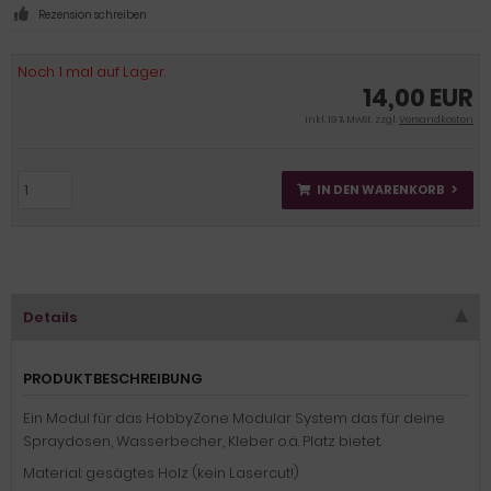
Rezension schreiben
Noch 1 mal auf Lager.
14,00 EUR
inkl. 19 % MwSt. zzgl.
Versandkosten
IN DEN WARENKORB
Details
PRODUKTBESCHREIBUNG
Ein Modul für das HobbyZone Modular System das für deine
Spraydosen, Wasserbecher, Kleber o.ä. Platz bietet.
Material: gesägtes Holz (kein Lasercut!)