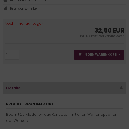
Artikeldatenblatt drucken
Rezension schreiben
Noch 1 mal auf Lager.
32,50 EUR
inkl. 19 % MwSt. zzgl.
Versandkosten
IN DEN WARENKORB
Details
PRODUKTBESCHREIBUNG
Box mit 20 Modellen aus Kunststoff mit allen Waffenoptionen
der Warscroll.