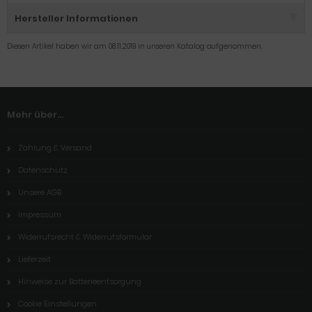
Hersteller Informationen
Diesen Artikel haben wir am 08.11.2019 in unseren Katalog aufgenommen.
Mehr über...
Zahlung & Versand
Datenschutz
Unsere AGB
Impressum
Widerrufsrecht & Widerrufsformular
Lieferzeit
Hinweise zur Batterieentsorgung
Cookie Einstellungen