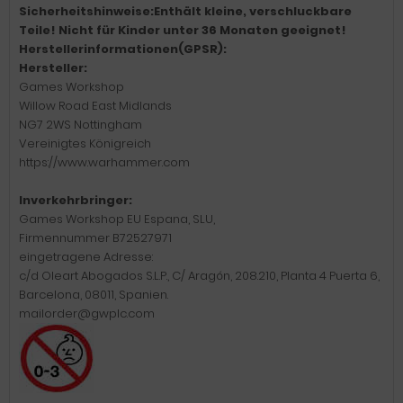
Sicherheitshinweise:Enthält kleine, verschluckbare
Teile! Nicht für Kinder unter 36 Monaten geeignet!
Herstellerinformationen(GPSR):
Hersteller:
Games Workshop
Willow Road East Midlands
NG7 2WS Nottingham
Vereinigtes Königreich
https://www.warhammer.com
Inverkehrbringer:
Games Workshop EU Espana, SLU,
Firmennummer B72527971
eingetragene Adresse:
c/d Oleart Abogados S.L.P., C/ Aragón, 208.210, Planta 4 Puerta 6,
Barcelona, 08011, Spanien.
mailorder@gwplc.com