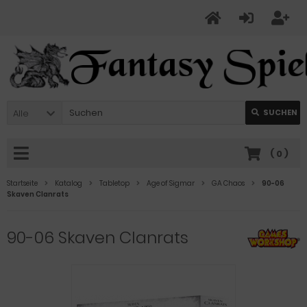
Alle
SUCHEN
(
0
)
Startseite
Katalog
Tabletop
Age of Sigmar
GA Chaos
90-06
Skaven Clanrats
90-06 Skaven Clanrats