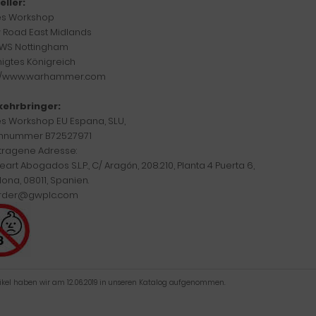
eller:
s Workshop
w Road East Midlands
WS Nottingham
nigtes Königreich
://www.warhammer.com
kehrbringer:
 Workshop EU Espana, SLU,
nnummer B72527971
tragene Adresse:
eart Abogados S.L.P., C/ Aragón, 208.210, Planta 4 Puerta 6,
ona, 08011, Spanien.
rder@gwplc.com
tikel haben wir am 12.06.2019 in unseren Katalog aufgenommen.