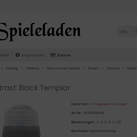
Alle
ntakt
Impressum
Kasse
Katalog
Tabletop
Warhammer Zubehör
Farben
Contrast
Contr
rast: Black Templar
Lieferzeit:
3-5 Tage wenn auf Lager
Art.Nr.:
5011921185658
Bewertungen:
(0)
Hersteller:
Games Workshop