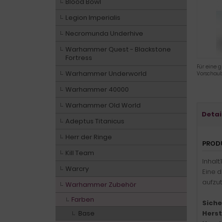
Blood Bowl
Legion Imperialis
Necromunda Underhive
Warhammer Quest - Blackstone
Fortress
Für eine g
Warhammer Underworld
Vorschaub
Warhammer 40000
Warhammer Old World
Detai
Adeptus Titanicus
Herr der Ringe
PROD
Kill Team
Inhalt:
Warcry
Eine 
aufzu
Warhammer Zubehör
Farben
Siche
Base
Herst