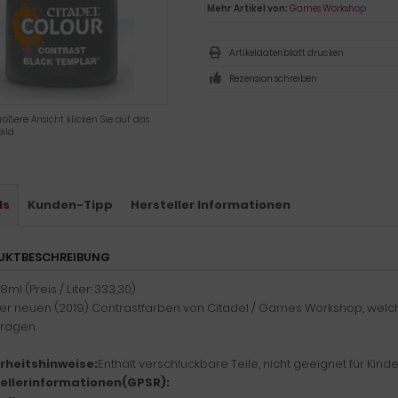
Mehr Artikel von:
Games Workshop
Artikeldatenblatt drucken
Rezension schreiben
rößere Ansicht klicken Sie auf das
ild
ls
Kunden-Tipp
Hersteller Informationen
UKTBESCHREIBUNG
18ml (Preis / Liter: 333,30)
der neuen (2019) Contrastfarben von Citadel / Games Workshop, wel
tragen.
rheitshinweise:
Enthält verschluckbare Teile, nicht geeignet für Kind
ellerinformationen(GPSR):