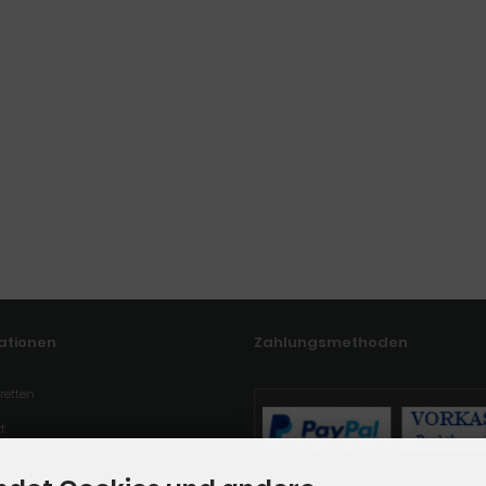
ationen
Zahlungsmethoden
retten
t
aden