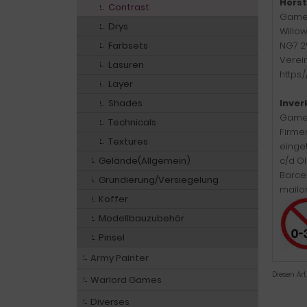
Herst
Contrast
Game
Drys
Willo
Farbsets
NG7 2
Verei
Lasuren
https
Layer
Shades
Inver
Games
Technicals
Firme
Textures
einge
Gelände(Allgemein)
c/d Ol
Barcel
Grundierung/Versiegelung
mailo
Koffer
Modellbauzubehör
Pinsel
Army Painter
Diesen Ar
Warlord Games
Diverses