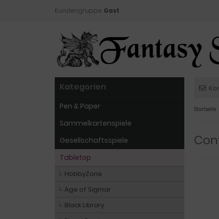
Kundengruppe:
Gast
Kategorien
Ko
Pen & Paper
Startseite
Sammelkartenspiele
Cont
Gesellschaftsspiele
Tabletop
HobbyZone
Age of Sigmar
Black Library