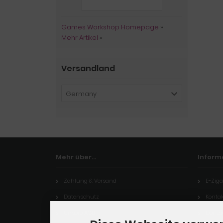
Games Workshop Homepage
»
Mehr Artikel
»
Versandland
Germany
Mehr über...
Inform
Zahlung & Versand
E-Ziga
Datenschutz
Kontak
Unsere AGB
Der L