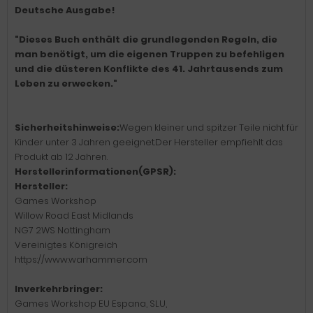
Deutsche Ausgabe!
"Dieses Buch enthält die grundlegenden Regeln, die
man benötigt, um die eigenen Truppen zu befehligen
und die düsteren Konflikte des 41. Jahrtausends zum
Leben zu erwecken."
Sicherheitshinweise:
Wegen kleiner und spitzer Teile nicht für
Kinder unter 3 Jahren geeignet.Der Hersteller empfiehlt das
Produkt ab 12 Jahren.
Herstellerinformationen(GPSR):
Hersteller:
Games Workshop
Willow Road East Midlands
NG7 2WS Nottingham
Vereinigtes Königreich
https://www.warhammer.com
Inverkehrbringer:
Games Workshop EU Espana, SLU,