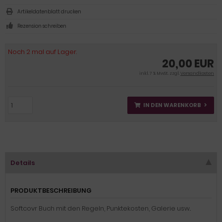
Artikeldatenblatt drucken
Rezension schreiben
Noch 2 mal auf Lager.
20,00 EUR
inkl. 7 % MwSt. zzgl.
Versandkosten
IN DEN WARENKORB
Details
PRODUKTBESCHREIBUNG
Softcovr Buch mit den Regeln, Punktekosten, Galerie usw..