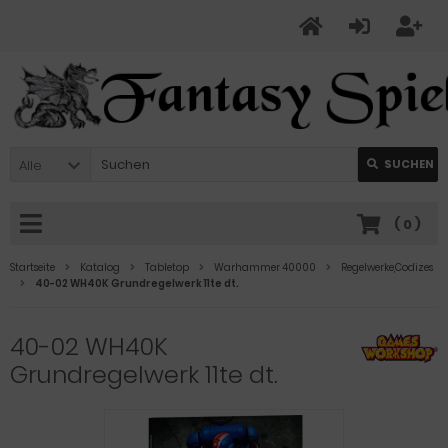
Alle
SUCHEN
(
0
)
Startseite
Katalog
Tabletop
Warhammer 40000
Regelwerke,Codizes
40-02 WH40K Grundregelwerk 11te dt.
40-02 WH40K
Grundregelwerk 11te dt.