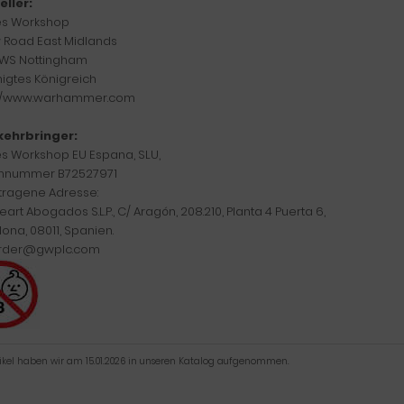
eller:
s Workshop
w Road East Midlands
WS Nottingham
nigtes Königreich
://www.warhammer.com
kehrbringer:
 Workshop EU Espana, SLU,
nnummer B72527971
tragene Adresse:
eart Abogados S.L.P., C/ Aragón, 208.210, Planta 4 Puerta 6,
ona, 08011, Spanien.
rder@gwplc.com
tikel haben wir am 15.01.2026 in unseren Katalog aufgenommen.