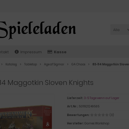
Alle
ntakt
Impressum
Kasse
Katalog
Tabletop
Age of Sigmar
GA Chaos
83-114 Maggotkin Slove
14 Maggotkin Sloven Knights
Lieferzeit:
3-5 Tage wenn auf Lager
Art.Nr.:
5011921249565
Bewertungen:
(0)
Hersteller:
Games Workshop