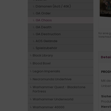
Dämonen (AoS / 40K)
GA Order
GA Chaos
GA Death
Für eine g
GA Destruction
Vorschaub
AOS Gelände
Spielzubehör
Black Library
Detai
Blood Bowl
Legion Imperialis
PROD
Necromunda Underhive
Mit d
Unbem
Warhammer Quest - Blackstone
Fortress
Siche
Warhammer Underworld
Produk
Herst
Warhammer 40000