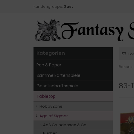
Kundengruppe:
Gast
Kategorien
Ko
Pen & Paper
Startseite
Sammelkartenspiele
83-1
Gesellschaftsspiele
Tabletop
HobbyZone
Age of Sigmar
AoS Grundboxen & Co
Bücher