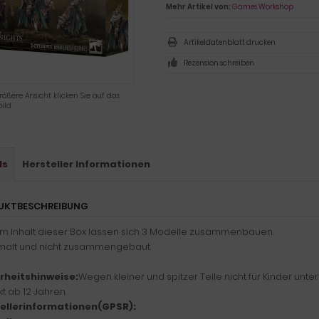
Mehr Artikel von:
Games Workshop
Artikeldatenblatt drucken
Rezension schreiben
rößere Ansicht klicken Sie auf das
ild
ls
Hersteller Informationen
UKTBESCHREIBUNG
em Inhalt dieser Box lassen sich 3 Modelle zusammenbauen.
alt und nicht zusammengebaut.
rheitshinweise:
Wegen kleiner und spitzer Teile nicht für Kinder unte
t ab 12 Jahren.
ellerinformationen(GPSR):