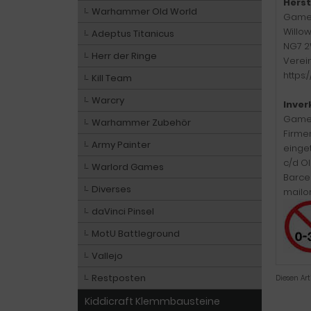
Herst
Warhammer Old World
Game
Willo
Adeptus Titanicus
NG7 2
Herr der Ringe
Verei
https
Kill Team
Warcry
Inver
Games
Warhammer Zubehör
Firme
Army Painter
einge
c/d Ol
Warlord Games
Barcel
Diverses
mailo
daVinci Pinsel
MotU Battleground
Vallejo
Restposten
Diesen Ar
Kiddicraft Klemmbausteine