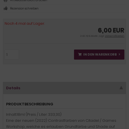
Artikeldatenblatt drucken
Rezension schreiben
Noch 4 mal auf Lager.
6,00 EUR
inkl. 19 % MwSt. zzgl.
Versandkosten
IN DEN WARENKORB
Details
PRODUKTBESCHREIBUNG
Inhalt:18ml (Preis / Liter: 333,30)
Eine der neuen (2022) Contrastfarben von Citadel / Games
Workshop, welche es erlauben Grundfarbe und Shade auf