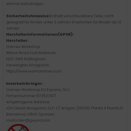
einmal aufzutragen.
Sicherheitshinweise:
Enthält verschluckbare Teile, nicht
geeignet für Kinder unter 3 Jahren. Empfohlen für Kinder ab 12
Jahren
Herstellerinformationen(GPSR):
Hersteller:
Games Workshop
Willow Road East Midlands
NG7 2WS Nottingham
Vereinigtes Königreich
https://www.warhammer.com
Inverkehrbringer:
Games Workshop EU Espana, SLU,
Firmennummer B72527971
eingetragene Adresse:
c/d Oleart Abogados S.L.P., C/ Aragón, 208.210, Planta 4 Puerta 6,
Barcelona, 08011, Spanien.
mailorder@gwplc.com