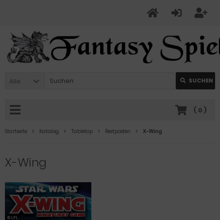
Alle
SUCHEN
(
0
)
Startseite
Katalog
Tabletop
Restposten
X-Wing
X-Wing