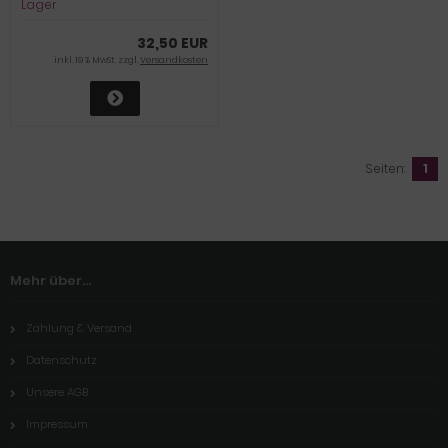
Lager
32,50 EUR
inkl. 19 % MwSt. zzgl.
Versandkosten
Seiten:
1
Mehr über...
Zahlung & Versand
Datenschutz
Unsere AGB
Impressum