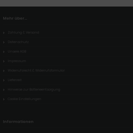
Mehr über...
Zahlung & Versand
Datenschutz
Unsere AGB
Impressum
Widerrufsrecht & Widerrufsformular
Lieferzeit
Hinweise zur Batterieentsorgung
Cookie Einstellungen
Informationen