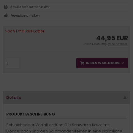
Artikeldatenblatt drucken
Rezension schreiben
Noch 1 mal auf Lager.
44,95 EUR
inkl. 7 % MwSt. zzgl.
Versandkosten
IN DEN WARENKORB
Details
PRODUKTBESCHREIBUNG
Schleichender Verfall entführt Die Schwarze Katze mit
Donnerbach und den Salamandersteinen in eine urtümliche