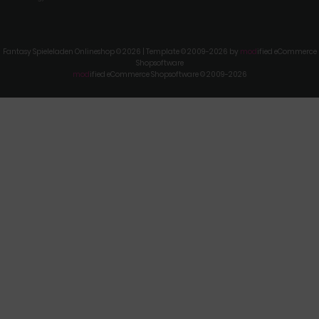
Fantasy Spieleladen Onlineshop © 2026 | Template © 2009-2026 by
mod
ified eCommerce
Shopsoftware
mod
ified eCommerce Shopsoftware © 2009-2026