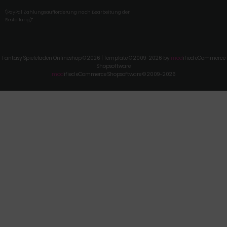
'(PayPal Zahlungsaufforderung nach Bearbeitung der
Bestellung)'"
Fantasy Spieleladen Onlineshop © 2026 | Template © 2009-2026 by
mod
ified eCommerce
Shopsoftware
mod
ified eCommerce Shopsoftware © 2009-2026