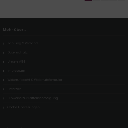
Mehr über...
Zahlung & Versand
Datenschutz
Unsere AGB
Impressum
Widerrufsrecht & Widerrufsformular
Lieferzeit
Hinweise zur Batterieentsorgung
Cookie Einstellungen