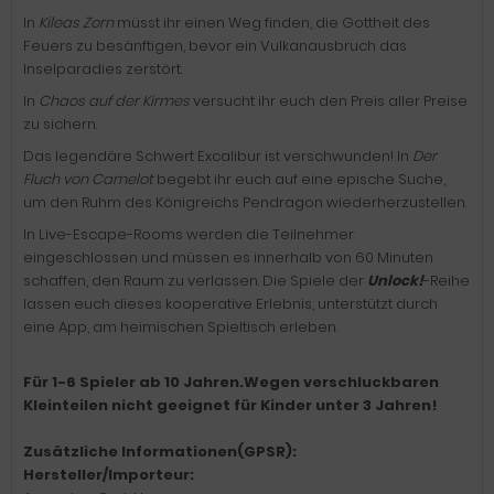
In
Kileas Zorn
müsst ihr einen Weg finden, die Gottheit des
Feuers zu besänftigen, bevor ein Vulkanausbruch das
Inselparadies zerstört.
In
Chaos auf der Kirmes
versucht ihr euch den Preis aller Preise
zu sichern.
Das legendäre Schwert Excalibur ist verschwunden! In
Der
Fluch von Camelot
begebt ihr euch auf eine epische Suche,
um den Ruhm des Königreichs Pendragon wiederherzustellen.
In Live-Escape-Rooms werden die Teilnehmer
eingeschlossen und müssen es innerhalb von 60 Minuten
schaffen, den Raum zu verlassen. Die Spiele der
Unlock!
-Reihe
lassen euch dieses kooperative Erlebnis, unterstützt durch
eine App, am heimischen Spieltisch erleben.
Für 1-6 Spieler ab 10 Jahren.Wegen verschluckbaren
Kleinteilen nicht geeignet für Kinder unter 3 Jahren!
Zusätzliche Informationen(GPSR):
Hersteller/Importeur: