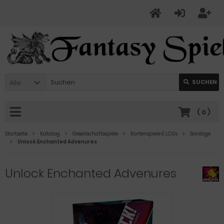
Alle
SUCHEN
(
0
)
Startseite
Katalog
Gesellschaftsspiele
Kartenspiele & LCGs
Sonstige
Unlock Enchanted Advenures
Unlock Enchanted Advenures