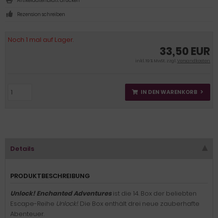
Artikeldatenblatt drucken
Rezension schreiben
Noch 1 mal auf Lager.
33,50 EUR
inkl. 19 % MwSt. zzgl.
Versandkosten
IN DEN WARENKORB
Details
PRODUKTBESCHREIBUNG
Unlock! Enchanted Adventures
ist die 14. Box der beliebten
Escape-Reihe
Unlock!
. Die Box enthält drei neue zauberhafte
Abenteuer.