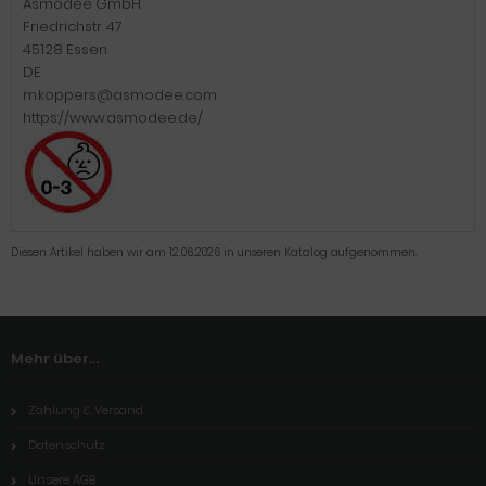
Asmodee GmbH
Friedrichstr. 47
45128 Essen
DE
m.koppers@asmodee.com
https://www.asmodee.de/
Diesen Artikel haben wir am 12.06.2026 in unseren Katalog aufgenommen.
Mehr über...
Zahlung & Versand
Datenschutz
Unsere AGB