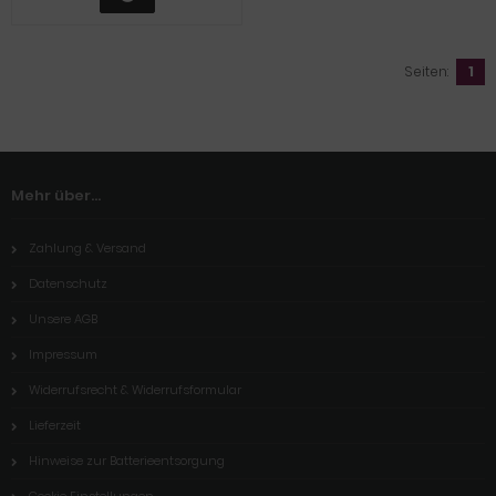
Seiten:
1
Mehr über...
Zahlung & Versand
Datenschutz
Unsere AGB
Impressum
Widerrufsrecht & Widerrufsformular
Lieferzeit
Hinweise zur Batterieentsorgung
Cookie Einstellungen