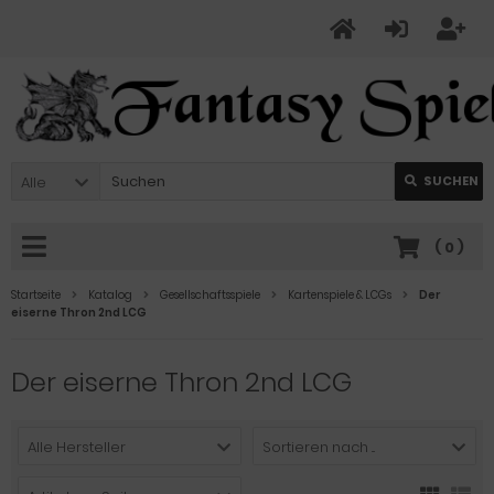
Alle
SUCHEN
(
0
)
Startseite
Katalog
Gesellschaftsspiele
Kartenspiele & LCGs
Der
eiserne Thron 2nd LCG
Der eiserne Thron 2nd LCG
Alle Hersteller
Sortieren nach ...