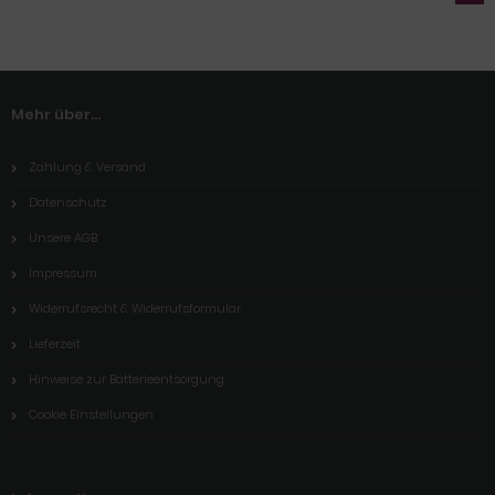
Mehr über...
Zahlung & Versand
Datenschutz
Unsere AGB
Impressum
Widerrufsrecht & Widerrufsformular
Lieferzeit
Hinweise zur Batterieentsorgung
Cookie Einstellungen