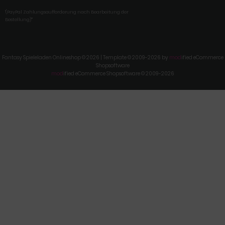
'(PayPal Zahlungsaufforderung nach Bearbeitung der
Bestellung)'"
Fantasy Spieleladen Onlineshop © 2026 | Template © 2009-2026 by
mod
ified eCommerce
Shopsoftware
mod
ified eCommerce Shopsoftware © 2009-2026