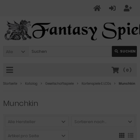
Alle
SUCHEN
(
0
)
Startseite
Katalog
Gesellschaftsspiele
Kartenspiele & LCGs
Munchkin
Munchkin
Alle Hersteller
Sortieren nach ...
Artikel pro Seite