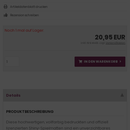
Artikeldatenblatt drucken
Rezension schreiben
Noch 1 mal auf Lager.
20,95 EUR
inkl. 19 % MwSt. zzgl.
Versandkosten
IN DEN WARENKORB
Details
PRODUKTBESCHREIBUNG
Diese hochwertigen, vollfarbig bedruckten und offiziell
lizenzierten Shiny-Spielmatten sind ein unverzichtbares