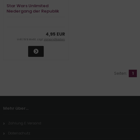
Star Wars Unlimited
Niedergang der Republik
Booster
4,95 EUR
inkl. 19 % MwSt. zzgl.
Versandkosten
Seiten:
1
Mehr über...
Zahlung & Versand
Datenschutz