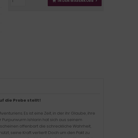
IN DEN WARENKORB
f die Probe stellt!
uriens. Es ist eine Zeit, in der ihr Glaube, ihre
r Purpurwurm Ishlarin hat sich aus seinem
scheinen offenbart die schreckliche Wahrheit,
zt, seine Kraft verliert! Doch um den Pakt zu