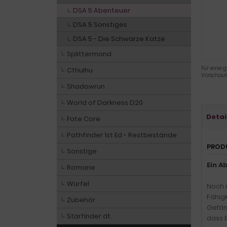
DSA 5 Abenteuer
DSA 5 Sonstiges
DSA 5 - Die Schwarze Katze
Splittermond
Für eine g
Cthulhu
Vorschaub
Shadowrun
World of Darkness D20
Detai
Fate Core
Pathfinder 1st Ed - Restbestände
PROD
Sonstige
Ein A
Romane
Würfel
Noch i
Fähigk
Zubehör
Gefäng
Starfinder dt.
dass B