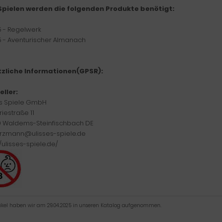
pielen werden die folgenden Produkte benötigt:
5 - Regelwerk
5 - Aventurischer Almanach
zliche Informationen(GPSR):
eller:
es Spiele GmbH
riestraße 11
 Waldems-Steinfischbach DE
herzmann@ulisses-spiele.de
//ulisses-spiele.de/
tikel haben wir am 29.04.2025 in unseren Katalog aufgenommen.