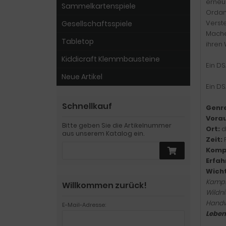
erneu
Sammelkartenspiele
Ordam
Verste
Gesellschaftsspiele
Mache
Tabletop
ihren
Kiddicraft Klemmbausteine
Ein D
Neue Artikel
Ein D
Schnellkauf
Genre
Vora
Bitte geben Sie die Artikelnummer
Ort:
d
aus unserem Katalog ein.
Zeit:
F
Kompl
Erfah
Wicht
Kamp
Willkommen zurück!
Wildni
Hand
E-Mail-Adresse:
Leben