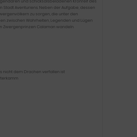
 legendären und schicksalsbeladenen Kronreif des
en Stadt Aventuriens. Neben der Aufgabe, dessen
Zwergenvölkern zu sorgen, die unter den
den zwischen Wahrheiten, Legenden und Lügen
n Zwergenprinzen Calaman wandeln.
 nicht dem Drachen verfallen ist
nsterkamm