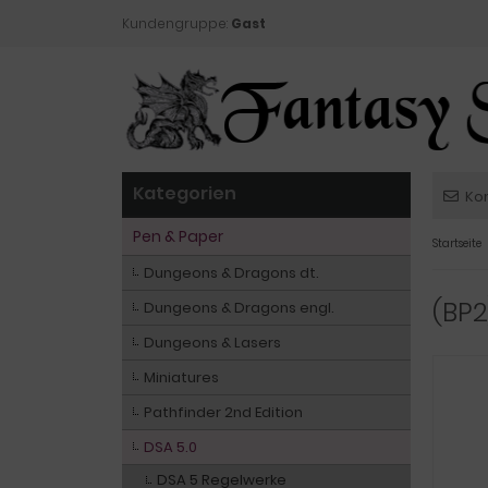
Kundengruppe:
Gast
Kategorien
Ko
Pen & Paper
Startseite
Dungeons & Dragons dt.
(BP2
Dungeons & Dragons engl.
Dungeons & Lasers
Miniatures
Pathfinder 2nd Edition
DSA 5.0
DSA 5 Regelwerke