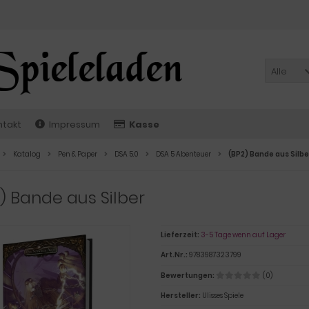
Alle
ntakt
Impressum
Kasse
Katalog
Pen & Paper
DSA 5.0
DSA 5 Abenteuer
(BP2) Bande aus Silbe
) Bande aus Silber
Lieferzeit:
3-5 Tage wenn auf Lager
Art.Nr.:
9783987323799
Bewertungen:
(0)
Hersteller:
Ulisses Spiele