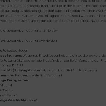
ern, fordert der Elementarherr des Erzes ein besonderes Relikt: den
on. Die Spur des Kronreifs führt nach Fasar der ältesten menschlich
ck ausfindig zu machen, gilt es dort auch für Frieden zwischen zwei 
nschaften des Drachen Abd al’Tughra leiden. Dabei werden die Hel
 Weg finden müssen und sogar auf den Spuren des sagenumwobene
SA-Gruppenabenteuer für 3 - 6 Helden
SA-Gruppenabenteuer für 3–6 Helden
:
Reiseabenteuer
ussetzungen:
Wagemut, Entschlossenheit und ein wackeres Herz, das
ie Festung Okdrâgosch, die Stadt Angbar, der Reichsforst und der Fi
rühling 1046 BF
exität (Spieler/Meisterin):
niedrig bis mittel / mittel bis hoch
rung der Helden:
meisterlich bis brillant
ige Fertigkeiten:
f
4 von 4
s
3 von 4
werk
2 von 4
dige Geschichte
3 von 4