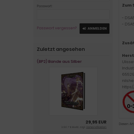
Zum S
Passwort:
- DSA
- DSA
Passwort vergessen?
ANMELDEN
Zusät
Zuletzt angesehen
Herst
(BP2) Bande aus Silber
Uliss
Indust
65529
nils.
https:
29,95 EUR
Diesen Ar
inkl. 7 % MwSt. zzgl.
Versandkosten