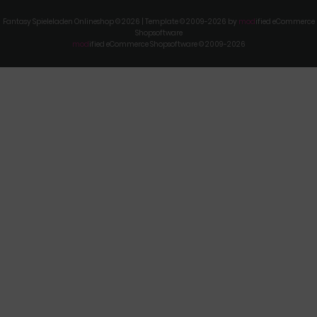
Fantasy Spieleladen Onlineshop © 2026 | Template © 2009-2026 by
mod
ified eCommerce
Shopsoftware
mod
ified eCommerce Shopsoftware © 2009-2026