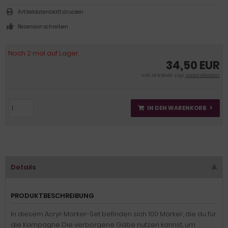
Artikeldatenblatt drucken
Rezension schreiben
Noch 2 mal auf Lager.
34,50 EUR
inkl. 19 % MwSt. zzgl.
Versandkosten
IN DEN WARENKORB
Details
PRODUKTBESCHREIBUNG
In diesem Acryl-Marker-Set befinden sich 100 Marker, die du für
die Kampagne Die verborgene Gabe nutzen kannst, um