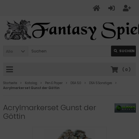
Alle
SUCHEN
(
0
)
Startseite
Katalog
Pen & Paper
DSA 5.0
DSA 5 Sonstiges
Acrylmarkerset Gunst der Göttin
Acrylmarkerset Gunst der
Göttin