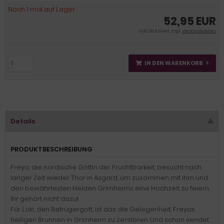
Noch 1 mal auf Lager.
52,95 EUR
inkl. 19 % MwSt. zzgl.
Versandkosten
IN DEN WARENKORB
Details
PRODUKTBESCHREIBUNG
Freya, die nordische Göttin der Fruchtbarkeit, besucht nach
langer Zeit wieder Thor in Asgard, um zusammen mit ihm und
den bewährtesten Helden Grimheims eine Hochzeit zu feiern.
Ihr gehört nicht dazu!
Für Loki, den Betrügergott, ist das die Gelegenheit, Freyas
heiligen Brunnen in Grimheim zu zerstören. Und schon sendet