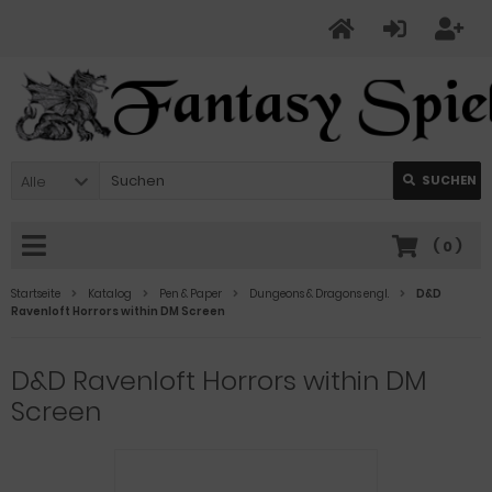
Alle
SUCHEN
(
0
)
Startseite
Katalog
Pen & Paper
Dungeons & Dragons engl.
D&D
Ravenloft Horrors within DM Screen
D&D Ravenloft Horrors within DM
Screen