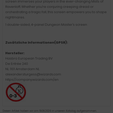
screen immerses your players in the ever-changing Mists of
Ravenloft. Whether you’re conjuring creeping dread or
orchestrating a tragic fall, this screen empowers you to shape
nightmares.
1 double-sided, 4-panel Dungeon Master’s screen
Zusätzliche Informationen(GPSR):
Hersteller:
Hasbro European Trading BV
De Entrée 240
NL 1101 Amsterdam NL
alexander.sturgess@wizards.com
https://company.wizards.com/en
Diesen Artikel haben wir am 19.06.2026 in unseren Katalog aufgenommen.