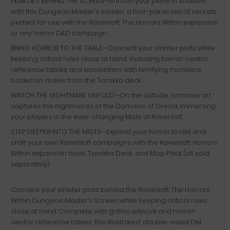
FEAR LIES BEHIND THE SCREEN—Shroud your plans in shadow
with this Dungeon Master’s screen, a four-panel veil of secrets
perfect for use with the Ravenloft: The Horrors Within expansion
or any horror D&D campaign
BRING HORROR TO THE TABLE—Conceal your sinister plots while
keeping critical rules close at hand, including horror-centric
reference tables and encounters with terrifying monsters
based on draws from the Tarokka deck
WATCH THE NIGHTMARE UNFOLD—On the outside, ominous art
captures the nightmares of the Domains of Dread, immersing
your players in the ever-changing Mists of Ravenloft
STEP DEEPER INTO THE MISTS—Expand your horror toolkit and
craft your own Ravenloft campaigns with the Ravenloft: Horrors
Within expansion book, Tarokka Deck, and Map Pack (all sold
separately)
Conceal your sinister plots behind the Ravenloft: The Horrors
Within Dungeon Master’s Screen while keeping critical rules
close at hand. Complete with gothic artwork and horror-
centric reference tables, this illustrated, double-sided DM