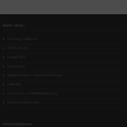
Mehr über...
Zahlung & Versand
Datenschutz
Unsere AGB
Impressum
Widerrufsrecht & Widerrufsformular
Lieferzeit
Hinweise zur Batterieentsorgung
Cookie Einstellungen
Informationen