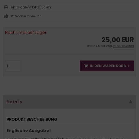
Artikeldatenblatt drucken
Rezension schreiben
Noch 1 mal auf Lager.
25,00 EUR
inkl. 7 % MwSt. zzgl.
Versandkosten
IN DEN WARENKORB
Details
PRODUKTBESCHREIBUNG
Englische Ausgabe!