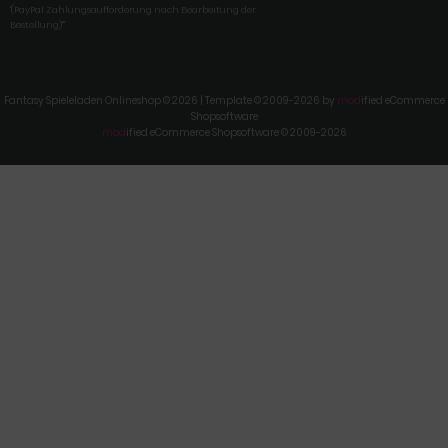
'(PayPal Zahlungsaufforderung nach Bearbeitung der
Bestellung)'"
Fantasy Spieleladen Onlineshop © 2026 | Template © 2009-2026 by
mod
ified eCommerce
Shopsoftware
mod
ified eCommerce Shopsoftware © 2009-2026