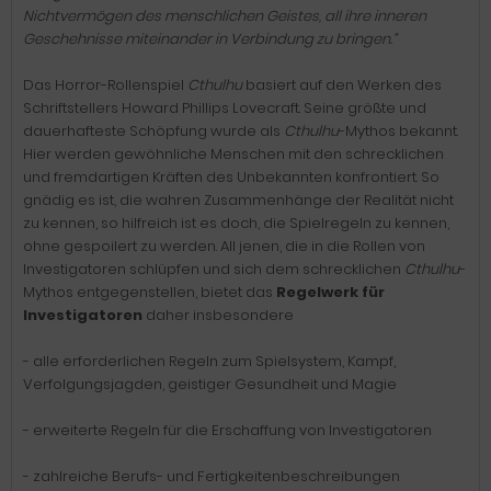
Nichtvermögen des menschlichen Geistes, all ihre inneren
Geschehnisse miteinander in Verbindung zu bringen.“
Das Horror-Rollenspiel
Cthulhu
basiert auf den Werken des
Schriftstellers Howard Phillips Lovecraft. Seine größte und
dauerhafteste Schöpfung wurde als
Cthulhu
-Mythos bekannt.
Hier werden gewöhnliche Menschen mit den schrecklichen
und fremdartigen Kräften des Unbekannten konfrontiert. So
gnädig es ist, die wahren Zusammenhänge der Realität nicht
zu kennen, so hilfreich ist es doch, die Spielregeln zu kennen,
ohne gespoilert zu werden. All jenen, die in die Rollen von
Investigatoren schlüpfen und sich dem schrecklichen
Cthulhu
-
Mythos entgegenstellen, bietet das
Regelwerk für
Investigatoren
daher insbesondere
- alle erforderlichen Regeln zum Spielsystem, Kampf,
Verfolgungsjagden, geistiger Gesundheit und Magie
- erweiterte Regeln für die Erschaffung von Investigatoren
- zahlreiche Berufs- und Fertigkeitenbeschreibungen