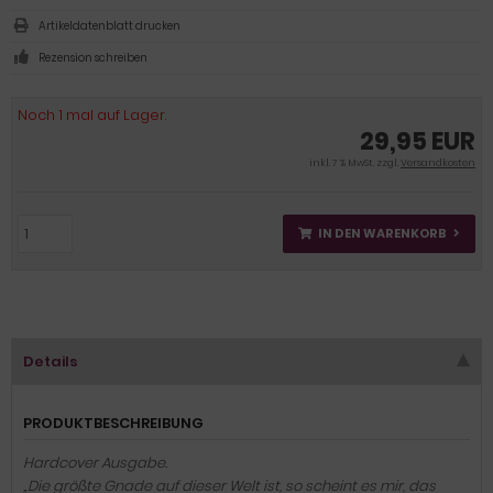
Artikeldatenblatt drucken
Rezension schreiben
Noch 1 mal auf Lager.
29,95 EUR
inkl. 7 % MwSt. zzgl.
Versandkosten
IN DEN WARENKORB
Details
PRODUKTBESCHREIBUNG
Hardcover Ausgabe.
„Die größte Gnade auf dieser Welt ist, so scheint es mir, das