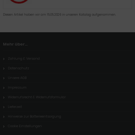
Diesen Artikel haben wir am 15.05.2026 in unseren Katalog aufgenommen.
Mehr über...
Zahlung & Versand
Datenschutz
Unsere AGB
Impressum
Widerrufsrecht & Widerrufsformular
Lieferzeit
Hinweise zur Batterieentsorgung
Cookie Einstellungen