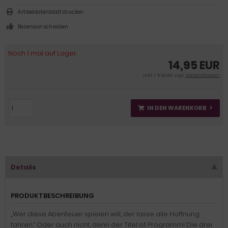
Artikeldatenblatt drucken
Rezension schreiben
Noch 1 mal auf Lager.
14,95 EUR
inkl. 7 % MwSt. zzgl.
Versandkosten
IN DEN WARENKORB
Details
PRODUKTBESCHREIBUNG
„Wer diese Abenteuer spielen will, der lasse alle Hoffnung
fahren.“ Oder auch nicht, denn der Titel ist Programm! Die drei