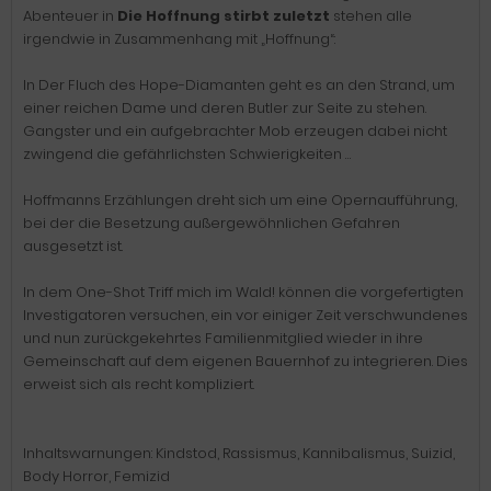
Abenteuer in
Die Hoffnung stirbt zuletzt
stehen alle
irgendwie in Zusammenhang mit „Hoffnung“:
In Der Fluch des Hope-Diamanten geht es an den Strand, um
einer reichen Dame und deren Butler zur Seite zu stehen.
Gangster und ein aufgebrachter Mob erzeugen dabei nicht
zwingend die gefährlichsten Schwierigkeiten …
Hoffmanns Erzählungen dreht sich um eine Opernaufführung,
bei der die Besetzung außergewöhnlichen Gefahren
ausgesetzt ist.
In dem One-Shot Triff mich im Wald! können die vorgefertigten
Investigatoren versuchen, ein vor einiger Zeit verschwundenes
und nun zurückgekehrtes Familienmitglied wieder in ihre
Gemeinschaft auf dem eigenen Bauernhof zu integrieren. Dies
erweist sich als recht kompliziert.
Inhaltswarnungen: Kindstod, Rassismus, Kannibalismus, Suizid,
Body Horror, Femizid