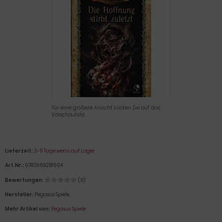
Für eine größere Ansicht klicken Sie auf das
Vorschaubild
Lieferzeit:
3-5 Tage wenn auf Lager
Art.Nr.:
9783969281604
Bewertungen:
(0)
Hersteller:
Pegasus Spiele
Mehr Artikel von:
Pegasus Spiele