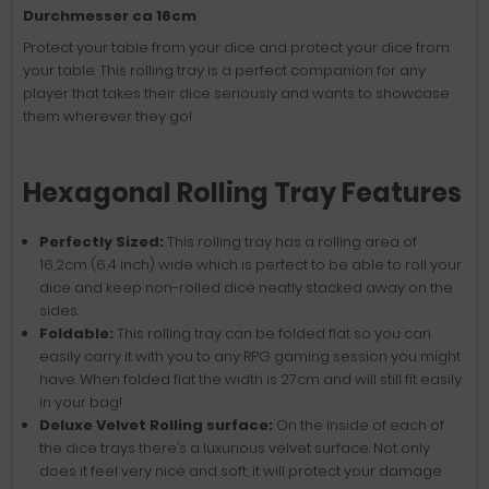
Durchmesser ca 16cm
Protect your table from your dice and protect your dice from
your table. This rolling tray is a perfect companion for any
player that takes their dice seriously and wants to showcase
them wherever they go!
Hexagonal Rolling Tray Features
Perfectly Sized:
This rolling tray has a rolling area of
16,2cm (6,4 inch) wide which is perfect to be able to roll your
dice and keep non-rolled dice neatly stacked away on the
sides.
Foldable:
This rolling tray can be folded flat so you can
easily carry it with you to any RPG gaming session you might
have. When folded flat the width is 27cm and will still fit easily
in your bag!
Deluxe Velvet Rolling surface:
On the inside of each of
the dice trays there’s a luxurious velvet surface. Not only
does it feel very nice and soft, it will protect your damage