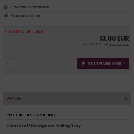
Artikeldatenblatt drucken
Rezension schreiben
Noch 1 mal auf Lager.
13,00 EUR
inkl. 19 % MwSt. zzgl.
Versandkosten
IN DEN WARENKORB
Details
PRODUKTBESCHREIBUNG
GlassStaff Hexagonal Rolling Tray