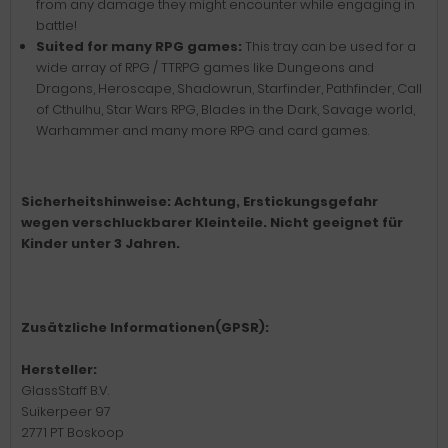
from any damage they might encounter while engaging in
battle!
Suited for many RPG games:
This tray can be used for a
wide array of RPG / TTRPG games like Dungeons and
Dragons, Heroscape, Shadowrun, Starfinder, Pathfinder, Call
of Cthulhu, Star Wars RPG, Blades in the Dark, Savage world,
Warhammer and many more RPG and card games.
Sicherheitshinweise: Achtung, Erstickungsgefahr
wegen verschluckbarer Kleinteile. Nicht geeignet für
Kinder unter 3 Jahren.
Zusätzliche Informationen(GPSR):
Hersteller:
GlassStaff B.V.
Suikerpeer 97
2771 PT Boskoop