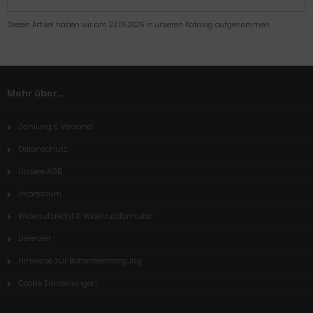
Diesen Artikel haben wir am 23.05.2025 in unseren Katalog aufgenommen.
Mehr über...
Zahlung & Versand
Datenschutz
Unsere AGB
Impressum
Widerrufsrecht & Widerrufsformular
Lieferzeit
Hinweise zur Batterieentsorgung
Cookie Einstellungen