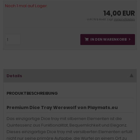
Noch 1 mal auf Lager.
14,00 EUR
inkl. 19 % MwSt. zzgl.
Versandkosten
IN DEN WARENKORB
Details
PRODUKTBESCHREIBUNG
Premium Dice Tray Werewolf von Playmats.eu
Das einzigartige Dice tray mit silbernen Elementen ist die
Quintessenz aus Funktionalität, Bequemlichkeit und Eleganz.
Dieses einzigartige Dice tray mit versilberten Elementen erfüllt
nicht nur seine primäre Aufgabe, die Würfel an einem Ort zu