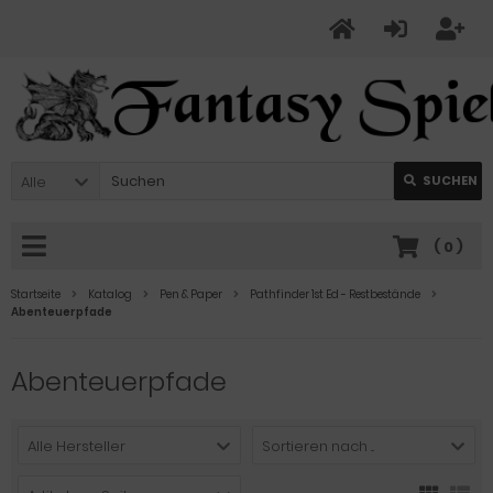
Alle
SUCHEN
(
0
)
Startseite
Katalog
Pen & Paper
Pathfinder 1st Ed - Restbestände
Abenteuerpfade
Abenteuerpfade
Alle Hersteller
Sortieren nach ...