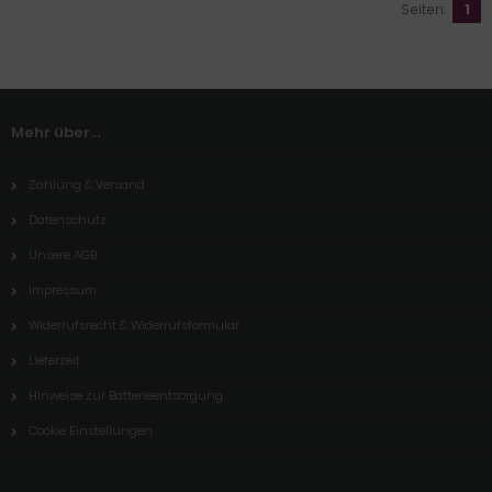
Seiten:
1
Mehr über...
Zahlung & Versand
Datenschutz
Unsere AGB
Impressum
Widerrufsrecht & Widerrufsformular
Lieferzeit
Hinweise zur Batterieentsorgung
Cookie Einstellungen