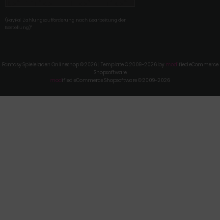
'(PayPal Zahlungsaufforderung nach Bearbeitung der
Bestellung)'"
Fantasy Spieleladen Onlineshop © 2026 | Template © 2009-2026 by
mod
ified eCommerce
Shopsoftware
mod
ified eCommerce Shopsoftware © 2009-2026