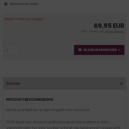
Rezension schreiben
Noch 1 mal auf Lager.
69,95 EUR
inkl. 7 % MwSt. zzgl.
Versandkosten
IN DEN WARENKORB
Details
PRODUKTBESCHREIBUNG
Mord und Mythen in den Hugeln von Vermont
1929 starb ein Student während einer Expedition in den
Vermont Hills. Ein Jahr später schickt die Miskatonic Universität