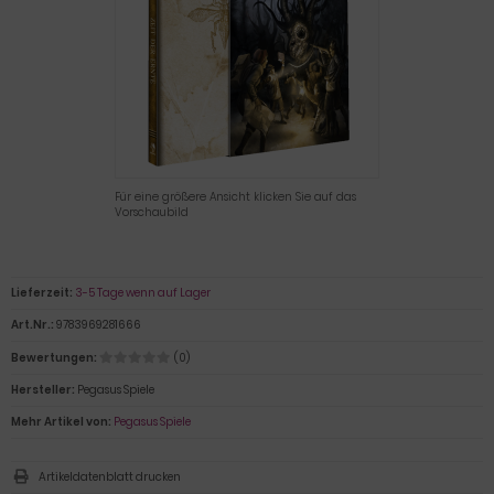
Für eine größere Ansicht klicken Sie auf das
Vorschaubild
Lieferzeit:
3-5 Tage wenn auf Lager
Art.Nr.:
9783969281666
Bewertungen:
(0)
Hersteller:
Pegasus Spiele
Mehr Artikel von:
Pegasus Spiele
Artikeldatenblatt drucken