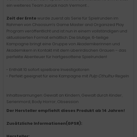
ein weiteres Team zurück nach Vermont …
Zeit der Ernte
wurde zuerst als Serie für Spielrunden im
Rahmen von Chaosium‘s Game Master and Organized Play
Program veröffentlicht und ist nun in einem vollständigen und
aktualisierten Format erhältlich. Die blutige, 6-teilige
Kampagne bringt eine Gruppe von Akademikerinnen und
Akademikern in Kontakt mit dem überirdischen Grauen – das
perfekte Abenteuer für hartgesottene Spielrunden!
- Enthält 10 sofort spielbare Investigatoren
- Perfekt geeignet für eine Kampagne mit
Pulp Cthulhu
-Regeln
Inhaltswarnungen: Gewalt an Kindern, Gewalt durch Kinder,
Serienmord, Body Horror, Obsession
Der Hersteller empfiehlt dieses Produkt ab 14 Jahren!
Zusätzliche Informationen(GPSR):
Hersteller: