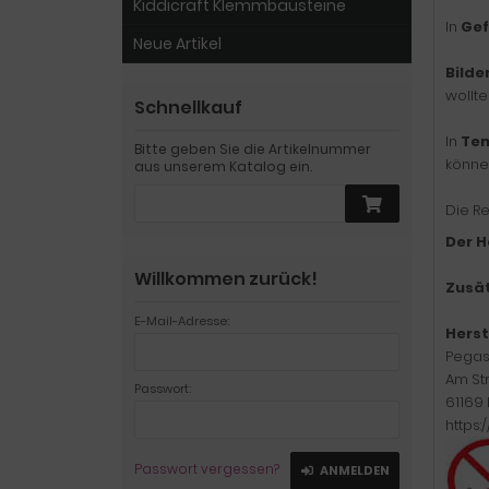
Kiddicraft Klemmbausteine
In
Gef
Neue Artikel
Bild
wollte
Schnellkauf
In
Tem
Bitte geben Sie die Artikelnummer
können
aus unserem Katalog ein.
Die R
Der H
Willkommen zurück!
Zusät
E-Mail-Adresse:
Herst
Pegas
Am St
Passwort:
61169
https:
Passwort vergessen?
ANMELDEN