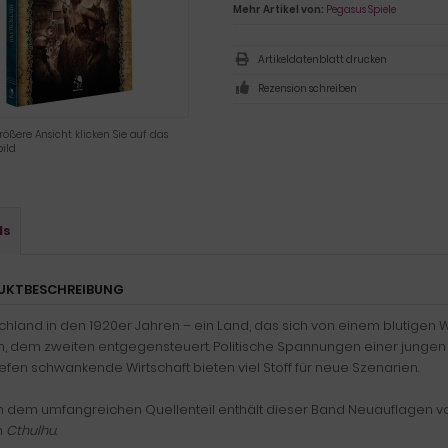
Mehr Artikel von:
Pegasus Spiele
Artikeldatenblatt drucken
Rezension schreiben
rößere Ansicht klicken Sie auf das
ild
ls
UKTBESCHREIBUNG
hland in den 1920er Jahren – ein Land, das sich von einem blutigen W
n, dem zweiten entgegensteuert. Politische Spannungen einer junge
efen schwankende Wirtschaft bieten viel Stoff für neue Szenarien.
 dem umfangreichen Quellenteil enthält dieser Band Neuauflagen von 
n
Cthulhu
: