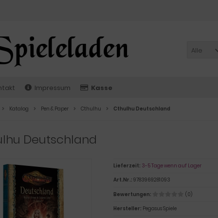
Alle
ntakt
Impressum
Kasse
Katalog
Pen & Paper
Cthulhu
Cthulhu Deutschland
ulhu Deutschland
Lieferzeit:
3-5 Tage wenn auf Lager
Art.Nr.:
9783969281093
Bewertungen:
(0)
Hersteller:
Pegasus Spiele