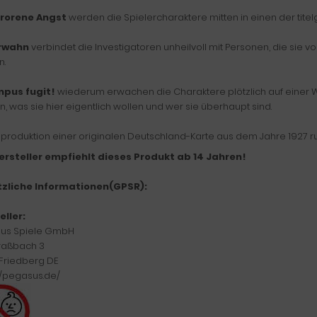
rorene Angst
werden die Spielercharaktere mitten in einen der tite
erwahn
verbindet die Investigatoren unheilvoll mit Personen, die sie 
n.
pus fugit!
wiederum erwachen die Charaktere plötzlich auf einer W
, was sie hier eigentlich wollen und wer sie überhaupt sind.
eproduktion einer originalen Deutschland-Karte aus dem Jahre 1927 r
ersteller empfiehlt dieses Produkt ab 14 Jahren!
zliche Informationen(GPSR):
eller:
us Spiele GmbH
raßbach 3
 Friedberg DE
//pegasus.de/