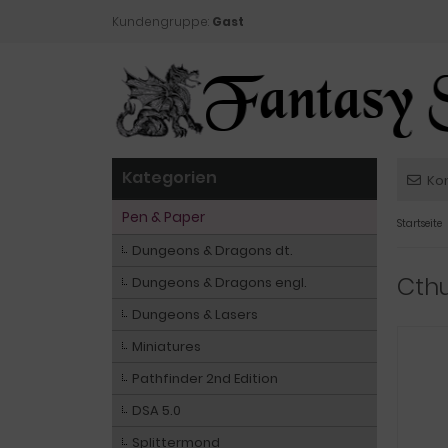
Kundengruppe:
Gast
Kategorien
Ko
Pen & Paper
Startseite
Dungeons & Dragons dt.
Cth
Dungeons & Dragons engl.
Dungeons & Lasers
Miniatures
Pathfinder 2nd Edition
DSA 5.0
Splittermond