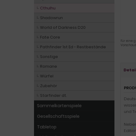
Cthulhu
Shadowrun
World of Darkness D20
Fate Core
Für eine g
Vorschaub
Pathfinder 1st Ed - Restbestände
Sonstige
Romane
Detai
Würfel
Zubehör
PROD
Starfinder dt.
Deutsc
wisse
Sammelkartenspiele
und Ti
Gesellschaftsspiele
Neben
Tabletop
Editio