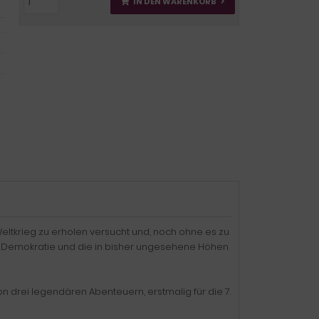
IN DEN WARENKORB
eltkrieg zu erholen versucht und, noch ohne es zu
n Demokratie und die in bisher ungesehene Höhen
drei legendären Abenteuern, erstmalig für die 7.